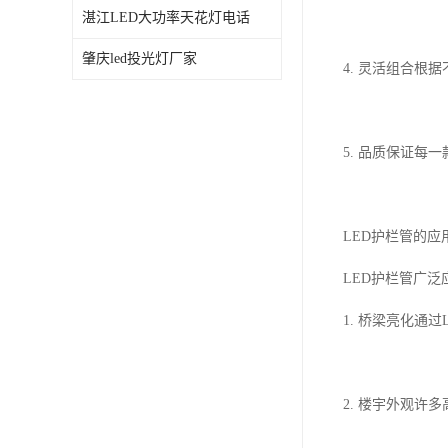
湛江LED大功率天花灯电话
肇庆led投光灯厂家
4. 灵活组合
5. 品质保证
LED护栏管的应
LED护栏管广
1. 桥梁亮化
2. 楼宇外观