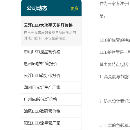
led投光灯厂家
作为一家专注于
公司动态
更多
LED面板灯、日光灯系列
息。
LED流星管系列
云浮LED大功率天花灯价格
在当今追求高效节能与品质生活的
led点光源厂家
时代，照明已不仅仅是简单..
LED护栏管的特
中山LED流星管价格
LED护栏管是
惠州led护栏管报价
其主要特点包括
云浮LED软灯带报价
1. 高亮度与节
潮州日光灯生产厂家
广州led投光灯价格
2. 防水设计
汕尾LED数码管价格
阳江LED流星管厂家
3. 丰富的色