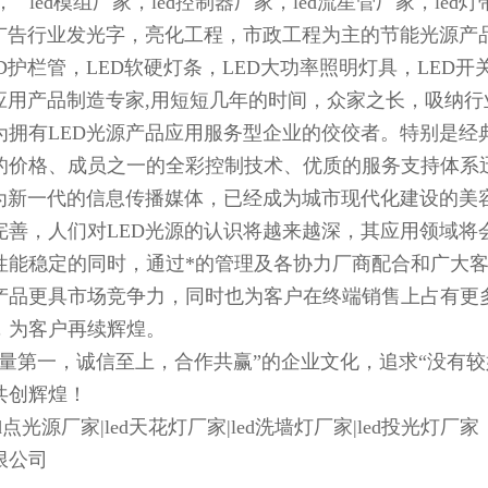
， led模组厂家，led控制器厂家，led流星管厂家，le
广告行业发光字，亮化工程，市政工程为主的节能光源产品
D护栏管，LED软硬灯条，LED大功率照明灯具，LED
D应用产品制造专家,用短短几年的时间，众家之长，吸纳
为拥有LED光源产品应用服务型企业的佼佼者。特别是经
的价格、成员之一的全彩控制技术、优质的服务支持体系
作为新一代的信息传播媒体，已经成为城市现代化建设的美
完善，人们对LED光源的认识将越来越深，其应用领域将
性能稳定的同时，通过*的管理及各协力厂商配合和广大
产品更具市场竞争力，同时也为客户在终端销售上占有更
，为客户再续辉煌。
质量第一，诚信至上，合作共赢”的企业文化，追求“没有
共创辉煌！
ed点光源厂家|led天花灯厂家|led洗墙灯厂家|led投光灯厂家
限公司