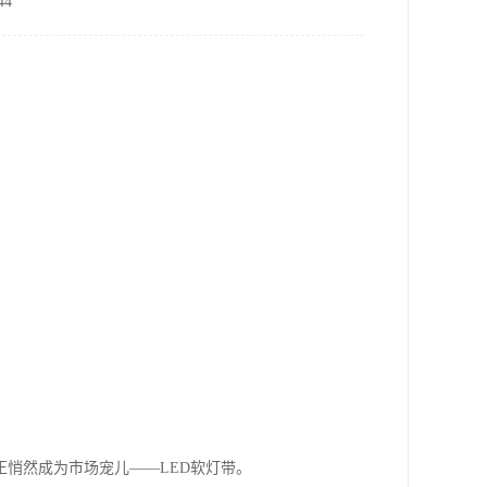
4
悄然成为市场宠儿——LED软灯带。