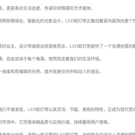
具，更是表达生活态度、传递空间情感的艺术载体。
照明到情境化、智能化的光影设计，LED软灯带正推动着室内装饰向更个
革的业主、设计师或商业经营者而言，LED软灯带提供了一个充满创意的
缚，自由流淌于每个角落，悄然改变着我们的生活环境。
一抹柔和而璀璨的光带，或许就是空间中较动人的语言。
我们不难发现，LED软灯带以其灵活、节能、美观的特性，正成为现代室内
的市场中，它凭借卓越品质与实用价值，持续赢得用户青睐。
还是商业升级，选择一款可靠的LED软灯带，无疑是为空间注入灵魂的明