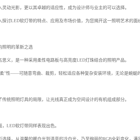
入灵动光影，更以其卓越的适应性，成为设计师与业主的可以选择。
入探讨LED软灯带的特点、应用及市场价值，为您揭开这一照明艺术的面
内照明的革新之选
顾名思义，是一种采用柔性电路板与高亮度LED灯珠结合的照明产品。
“柔”性——可随意弯曲、裁剪，轻松适应各种复杂安装环境，无论是蜿蜒
了传统照明灯具的局限，让光线真正成为空间设计的有机组成部分。
面，LED软灯带同样表现出色。
彩选择，从温馨的暖白光到清亮的冷白光，乃至绚丽的RGB全彩变化，满