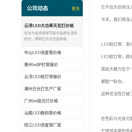
led投光灯厂家
它不仅为空间注
公司动态
更多
LED面板灯、日光灯系列
今天，我们将深
LED流星管系列
云浮LED大功率天花灯价格
在当今追求高效节能与品质生活的
led点光源厂家
时代，照明已不仅仅是简单..
LED软灯带：室
中山LED流星管价格
LED软灯带，
惠州led护栏管报价
其较大魅力在于
云浮LED软灯带报价
都能**贴合。
潮州日光灯生产厂家
这种灵活性打破
广州led投光灯价格
汕尾LED数码管价格
在色彩与光效方
阳江LED流星管厂家
它提供丰富的色