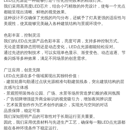
LED点光源是一种能够打造个性化照明效果的精致灯具。
我们采用高亮度LED芯片，结合小巧精致的外壳设计，使每一个光点
都能呈现出清晰、鲜艳的视觉效果。
这种设计不仅确保了光线的均匀分布，还赋予了灯具更强的适应性与
美观性，使其能够完美融入各种建筑结构与景观环境中。
色彩丰富，控制灵活
我们的LED点光源产品色彩丰富，亮度可调，支持多种控制方式。
无论是需要静态照明还是动态变化，LED点光源都能轻松应对。
通过先进的控制技术，可以实现单色显示、渐变变色、动态追逐、节
奏闪烁等多种效果，满足不同场景的创意需求。
广泛应用，创意无限
LED点光源在多个领域展现出其独特价值：
- 建筑轮廓勾勒通过点状光源精准勾勒建筑线条，突出建筑结构的层
次感与立体感
- 景观照明装饰在公园、广场、水景等场所营造梦幻般的夜间氛围
- 广告招牌增强提升商业标识的视觉吸引力，增加夜间辨识度
- 艺术装置创作作为艺术创作的媒介，实现光与空间的对话
品质保障，稳定可靠
我们深知照明产品的可靠性对于长期运行至关重要。
因此，我们采用优质材料与先进生产工艺，确保每一颗LED点光源都
能在各种环境条件下稳定运行。