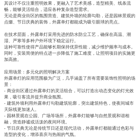
其设计不仅注重照明效果，更融入了艺术美感，造型精美、线条流
畅，能够灵活组合，适应各种复杂造型需求。
无论是商业街区的氛围营造、建筑外墙的轮廓勾勒，还是园林景观的
点缀、节日庆典的装饰，外露单灯都能成为吸引眼球的亮点。
在技术层面，外露单灯采用先进的防水防尘工艺，确保在高温、潮
湿、严寒等多种户外环境下稳定运行。
这种可靠性使得产品能够长期保持优异性能，减少维护频率与成本。
同时，安装简便的特点进一步降低了施工难度，让照明项目的实施更
加高效。
应用场景：多元化的照明解决方案
外露单灯的应用范围极为广泛，几乎涵盖了所有需要装饰性照明的场
景：
- 商业街区通过外露单灯的灵活组合，可以打造出动态变化的灯光效
果，吸引客流并提升商业氛围。
- 建筑外墙利用外露单灯勾勒建筑轮廓，突出建筑特色，使夜间城市
天际线更加迷人。
- 园林景观在公园、广场等场所，外露单灯能够与自然景观和谐相
融，营造静谧或活泼的夜间环境。
- 节日庆典无论是传统节日还是现代活动，外露单灯都能通过色彩与
造型的变化，增添喜庆与热闹的气氛。