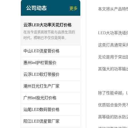
led投光灯厂家
公司动态
更多
本文将从产品特
LED面板灯、日光灯系列
LED流星管系列
云浮LED大功率天花灯价格
在当今追求高效节能与品质生活的
LED大功率洗
led点光源厂家
时代，照明已不仅仅是简单..
这类灯具通常采
中山LED流星管价格
无论是用于突出
惠州led护栏管报价
其强大的功率输
云浮LED软灯带报价
潮州日光灯生产厂家
除了性能卓越，
广州led投光灯价格
优质铝合金外壳
汕尾LED数码管价格
高等级的防水防
阳江LED流星管厂家