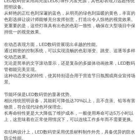
LED数码管采用高亮度LED灯珠作为发光源，其色彩表现力远超传统
照明设备。
从鲜艳的正红色到深邃的蓝色，从明亮的绿色到温暖的黄色，丰富的
色彩选择让设计师能够充分发挥创意，打造出令人惊艳的视觉效果。
更重要的是，这些灯珠具有出色的色彩一致性，确保在大型项目中保
持统一的视觉效果。
在动态表现方面，LED数码管展现出卓越的性能。
通过精密的控制系统，可以实现流畅的色彩渐变、跳变、追逐等多样
化动态效果。
无论是简单的文字滚动显示，还是复杂的多媒体动画效果，LED数码
管都能完美呈现。
这种动态变化的特性，使其特别适合用于营造节日氛围或商业宣传场
景。
节能环保是LED数码管的显著优势。
相比传统照明设备，其能耗可降低达70%以上，且不含汞、铅等有害
物质，符合现代绿色环保理念。
长寿命特性更是大大降低了维护成本，一般使用寿命可达5万小时以
上，这意味着在正常使用情况下，可以连续工作多年而不需要更换。
在结构设计上，LED数码管采用优质材料制作外壳，具备优异的防水
防尘性能。