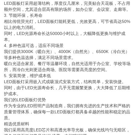
LED面板灯采用超薄结构，厚度仅几厘米，完美贴合天花板，不占用
额外空间，尤其适合层高有限的场所，如办公室、会议室、走廊等。
3. 节能环保，长寿命
相比传统荧光灯，LED面板灯能耗更低，光效更高，可节省高达50%
以上的电力消耗。
同时，LED光源寿命长达50000小时以上，大幅降低更换与维护成
本。
4. 多种色温可选，适应不同场景
我们提供3000K（暖白光）、4000K（自然光）、6500K（冷白光）
等多种色温选择，满足不同场景需求。
暖白光适合家居、餐厅等温馨环境，自然光适用于办公室、学校等场
所，而冷白光则更适合商场、医院等需要高亮度的空间。
5. 安装简便，维护成本低
LED面板灯采用嵌入式或吸顶式安装方式，结构简单，安装快捷。
同时，由于LED光源寿命长，几乎无需频繁更换，大大降低了后期维
护成本。
我们的LED面板灯优势
作为专业的LED照明产品制造商，我们拥有先进的生产技术和严格的
质量管理体系，确保每一款LED面板灯都具备卓越的性能和稳定的品
质。
精选优质材料
我们采用高亮度LED芯片和高透光率导光板，确保光线均匀无暗区，