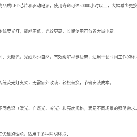
用高品质LED芯片和驱动电源，使用寿命可达50000小时以上，大幅减少更
相比传统荧光灯，能耗更低，光效更高，长期使用可节省大量电费。
无频闪、无眩光，光线均匀自然，有效缓解视觉疲劳，适用于长时间工作的环
兼容传统荧光灯支架，无需额外改装，轻松替换，节省安装成本。
提供不同色温（暖光、自然光、冷光）和亮度规格，满足不同场景的照明需求
借其优越的性能，适用于多种照明环境：