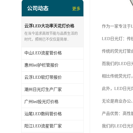
led投光灯厂家
公司动态
更多
LED面板灯、日光灯系列
LED流星管系列
云浮LED大功率天花灯价格
作为一家专注于
在当今追求高效节能与品质生活的
led点光源厂家
LED日光灯：
时代，照明已不仅仅是简单..
传统的荧光灯管
中山LED流星管价格
而我们的LED
惠州led护栏管报价
相比传统荧光灯
云浮LED软灯带报价
此外，LED日
潮州日光灯生产厂家
无论是商业办公
广州led投光灯价格
产品优势：高性
汕尾LED数码管价格
阳江LED流星管厂家
我们的LED日