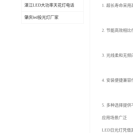
湛江LED大功率天花灯电话
1. 超长寿命采
肇庆led投光灯厂家
2. 节能高效
3. 光线柔和
4. 安装便捷
5. 多种选择
应用场景广泛
LED日光灯凭