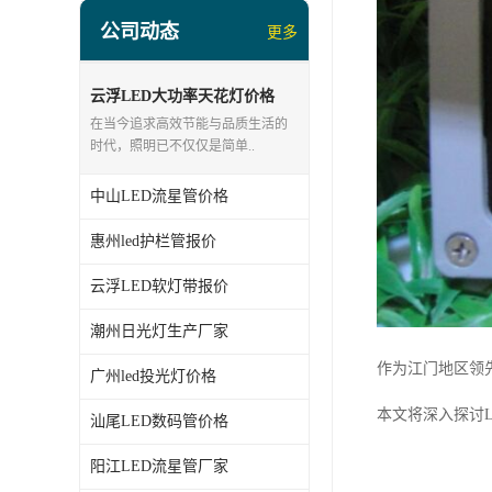
led投光灯厂家
公司动态
更多
LED面板灯、日光灯系列
LED流星管系列
云浮LED大功率天花灯价格
在当今追求高效节能与品质生活的
led点光源厂家
时代，照明已不仅仅是简单..
中山LED流星管价格
惠州led护栏管报价
云浮LED软灯带报价
潮州日光灯生产厂家
作为江门地区领
广州led投光灯价格
本文将深入探讨
汕尾LED数码管价格
阳江LED流星管厂家