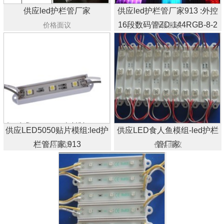
供应led护栏管厂家
供应led护栏管厂家913 :外控
16段数码管ZD-144RGB-8-2
价格面议
价格面议
供应LED5050贴片模组:led护
供应LED食人鱼模组-led护栏
栏管厂家 913
管厂家
价格面议
价格面议