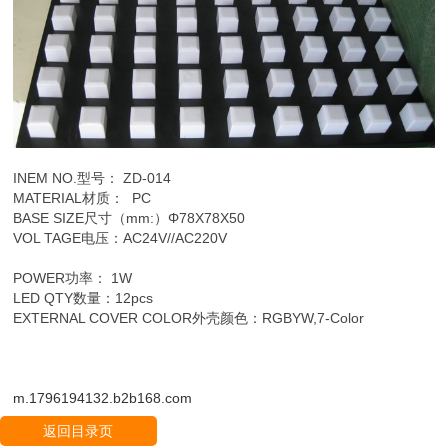
INEM NO.型号： ZD-014
MATERIAL材质： PC
BASE SIZE尺寸（mm:）Φ78X78X50
VOL TAGE电压：AC24V//AC220V
POWER功率： 1W
LED QTY数量：12pcs
EXTERNAL COVER COLOR外壳颜色：RGBYW,7-Color
m.1796194132.b2b168.com
返回目录页